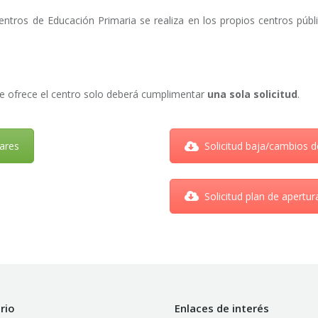
entros de Educación Primaria se realiza en los propios centros públ
que ofrece el centro solo deberá cumplimentar
una sola solicitud
.
lares
Solicitud baja/cambios d
Solicitud plan de apertur
rio
Enlaces de interés