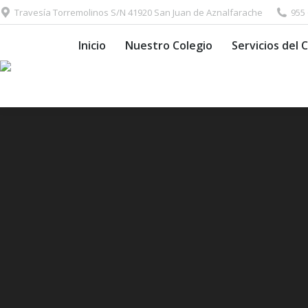
Travesía Torremolinos S/N 41920 San Juan de Aznalfarache
955
Inicio
Nuestro Colegio
Servic
Inicio
Nuestro Colegio
Servicios del 