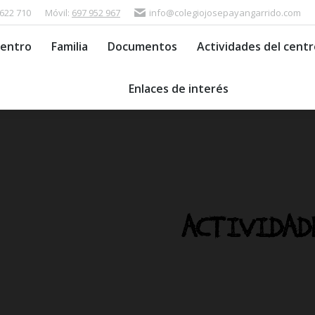
 622 710
Móvil:
697 952 967
info@colegiojosepayangarrido.com
ios del Centro
Familia
Documentos
Actividades d
Centro
Familia
Documentos
Actividades del centr
Enlaces de interés
Enlaces de interés
ACTIVIDA