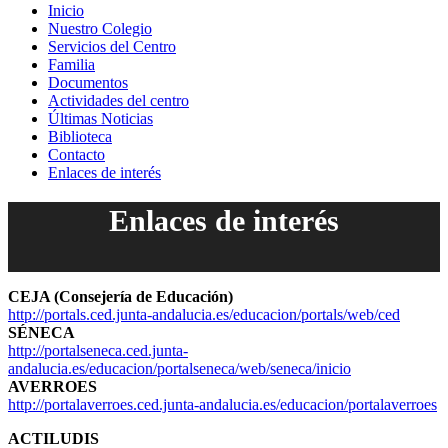
Inicio
Nuestro Colegio
Servicios del Centro
Familia
Documentos
Actividades del centro
Últimas Noticias
Biblioteca
Contacto
Enlaces de interés
Enlaces de interés
CEJA (Consejería de Educación)
http://portals.ced.junta-andalucia.es/educacion/portals/web/ced
SÉNECA
http://portalseneca.ced.junta-
andalucia.es/educacion/portalseneca/web/seneca/inicio
AVERROES
http://portalaverroes.ced.junta-andalucia.es/educacion/portalaverroes
ACTILUDIS