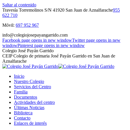
Saltar al contenido
Travesía Torremolinos S/N 41920 San Juan de Aznalfarache
955
622 710
Móvil:
697 952 967
info@colegiojosepayangarrido.com
Facebook page opens in new window
Twitter page opens in new
window
Pinterest page opens in new window
Colegio José Payán Garrido
CEIP Colegio de primaria José Payán Garrido en San Juan de
Aznalfarache
Inicio
Nuestro Colegio
Servicios del Centro
Familia
Documentos
Actividades del centro
Últimas Noticias
Biblioteca
Contacto
Enlaces de interés