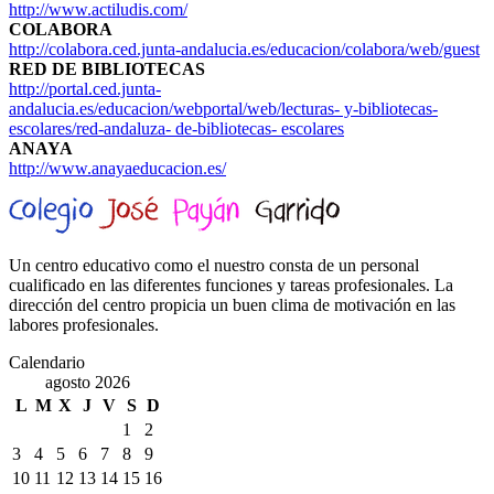
http://www.actiludis.com/
COLABORA
http://colabora.ced.junta-andalucia.es/educacion/colabora/web/guest
RED DE BIBLIOTECAS
http://portal.ced.junta-
andalucia.es/educacion/webportal/web/lecturas- y-bibliotecas-
escolares/red-andaluza- de-bibliotecas- escolares
ANAYA
http://www.anayaeducacion.es/
Un centro educativo como el nuestro consta de un personal
cualificado en las diferentes funciones y tareas profesionales. La
dirección del centro propicia un buen clima de motivación en las
labores profesionales.
Calendario
agosto 2026
L
M
X
J
V
S
D
1
2
3
4
5
6
7
8
9
10
11
12
13
14
15
16