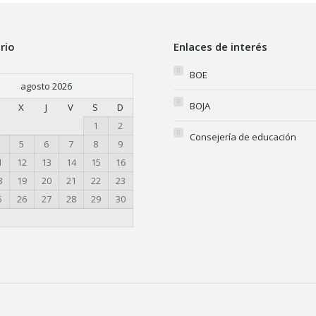
rio
Enlaces de interés
BOE
agosto 2026
BOJA
M
X
J
V
S
D
1
2
Consejería de educación
5
6
7
8
9
1
12
13
14
15
16
8
19
20
21
22
23
5
26
27
28
29
30