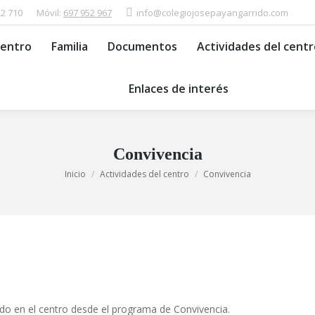
22 710
Móvil:
697 952 967
info@colegiojosepayangarrido.com
ios del Centro
Familia
Documentos
Actividades d
Centro
Familia
Documentos
Actividades del centr
Enlaces de interés
Enlaces de interés
Convivencia
Estás aquí:
Inicio
Actividades del centro
Convivencia
do en el centro desde el programa de Convivencia.