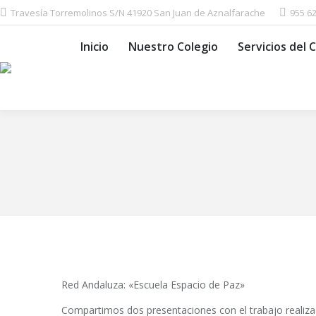
Travesía Torremolinos S/N 41920 San Juan de Aznalfarache
955 6
Inicio
Nuestro Colegio
Servic
Inicio
Nuestro Colegio
Servicios del 
Red Andaluza: «Escuela Espacio de Paz»
Compartimos dos presentaciones con el trabajo realiza