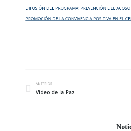
DIFUSIÓN DEL PROGRAMA: PREVENCIÓN DEL ACOSO
PROMOCIÓN DE LA CONVIVENCIA POSITIVA EN EL C
Navegación
ANTERIOR
entre
Vídeo de la Paz
Publicación
publicaciones
anterior:
Noti