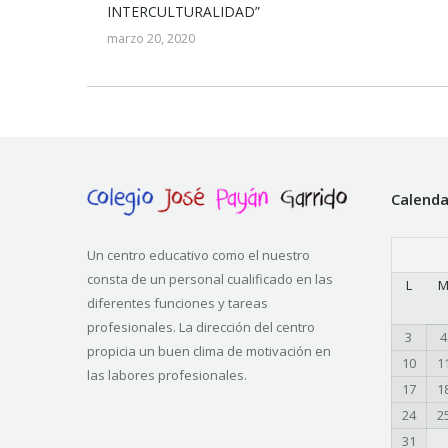
INTERCULTURALIDAD”
marzo 20, 2020
Calenda
Un centro educativo como el nuestro
consta de un personal cualificado en las
L
diferentes funciones y tareas
profesionales. La dirección del centro
3
4
propicia un buen clima de motivación en
10
1
las labores profesionales.
17
1
24
2
31