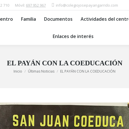
22 710
Móvil:
697 952 967
info@colegiojosepayangarrido.com
ios del Centro
Familia
Documentos
Actividades d
Centro
Familia
Documentos
Actividades del centr
Enlaces de interés
Enlaces de interés
EL PAYÁN CON LA COEDUCACIÓN
Estás aquí:
Inicio
Últimas Noticias
EL PAYÁN CON LA COEDUCACIÓN