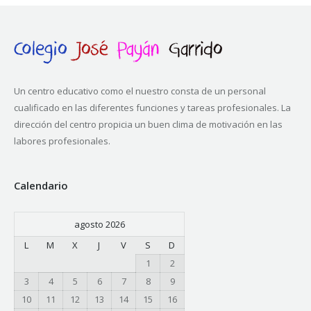
Un centro educativo como el nuestro consta de un personal
cualificado en las diferentes funciones y tareas profesionales. La
dirección del centro propicia un buen clima de motivación en las
labores profesionales.
Calendario
agosto 2026
L
M
X
J
V
S
D
1
2
3
4
5
6
7
8
9
10
11
12
13
14
15
16