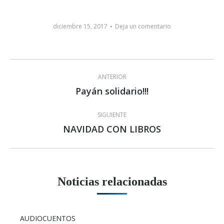
diciembre 15, 2017
Deja un comentario
Navegación
ANTERIOR
entre
Payán solidario!!!
Publicación
anterior:
publicaciones
SIGUIENTE
NAVIDAD CON LIBROS
Publicación
siguiente:
Noticias relacionadas
AUDIOCUENTOS